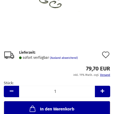
Lieferzeit:
A
sofort verfügbar
(Ausland abweichend)
d
79,70 EUR
M
inkl. 19% MwSt. zzgl.
Versand
Stück:
Stück
In den Warenkorb