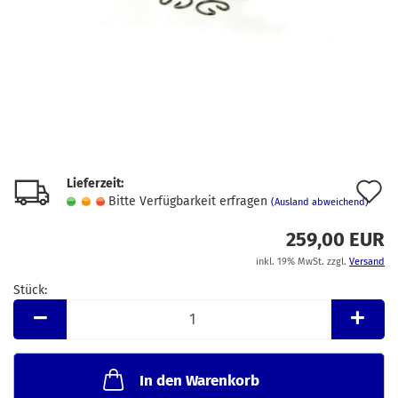
Lieferzeit:
A
Bitte Verfügbarkeit erfragen
(Ausland abweichend)
d
259,00 EUR
M
inkl. 19% MwSt. zzgl.
Versand
Stück:
Stück
In den Warenkorb