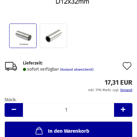
Lieferzeit:
A
sofort verfügbar
(Ausland abweichend)
d
17,31 EUR
M
inkl. 19% MwSt. zzgl.
Versand
Stück:
Stück
In den Warenkorb