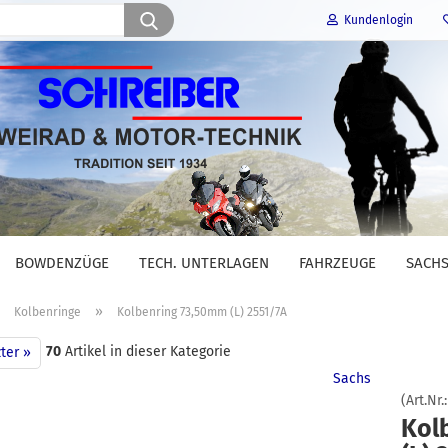
Suche...
Kundenlogin
E-Mail
Passwort
BOWDENZÜGE
TECH. UNTERLAGEN
FAHRZEUGE
SACHS
Konto erstellen
»
»
Kolbenringe
Kolbenring 73,50mm (L) 2551/7A
Passwort vergessen?
70
Artikel in dieser Kategorie
ter »
Sachs
(Art.Nr.
Kol