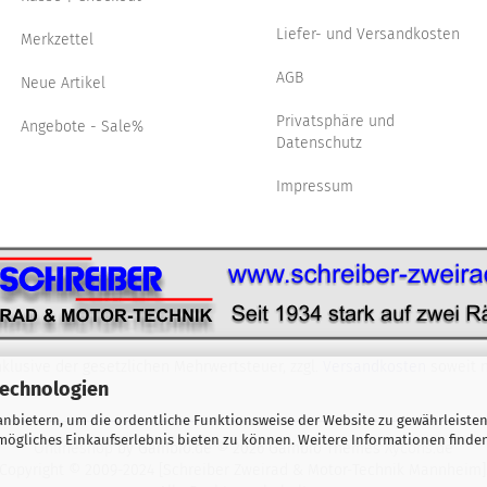
Liefer- und Versandkosten
Merkzettel
AGB
Neue Artikel
Privatsphäre und
Angebote - Sale%
Datenschutz
Impressum
nklusive der gesetzlichen Mehrwertsteuer, zzgl.
Versandkosten
soweit n
Technologien
nbietern, um die ordentliche Funktionsweise der Website zu gewährleisten
ögliches Einkaufserlebnis bieten zu können. Weitere Informationen finden
Onlineshop
by Gambio.de © 2026 Gambio Themes
Xycons.de
Copyright © 2009-2024 [Schreiber Zweirad & Motor-Technik Mannheim]