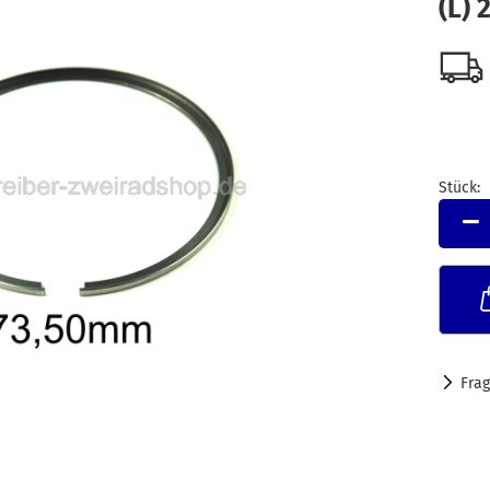
(L) 
Stück:
Stück
Fra