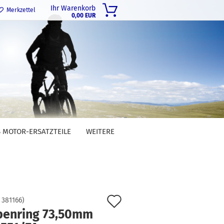
Ihr Warenkorb
Merkzettel
0,00 EUR
 MOTOR-ERSATZTEILE
WEITERE
Auf
:
381166
)
benring 73,50mm
den