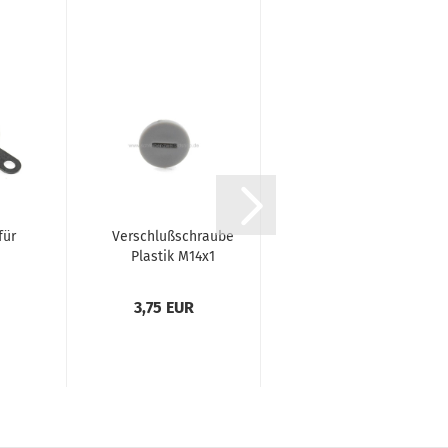
für
Verschlußschraube
Dichtung für
Plastik M14x1
Kupplungsdeckel
SACHS 1251
3,75 EUR
13,85 EUR