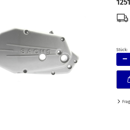
125
Stück:
Stück
Fra