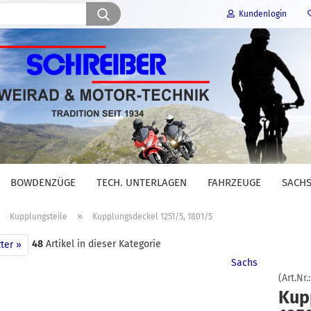
Suche...
Kundenlogin
E-Mail
Passwort
BOWDENZÜGE
TECH. UNTERLAGEN
FAHRZEUGE
SACHS
Konto erstellen
»
»
Kupplungsteile
Kupplungsdeckel 1251/5, 1801/5
Passwort vergessen?
48
Artikel in dieser Kategorie
ter »
Sachs
(Art.Nr.
Kup