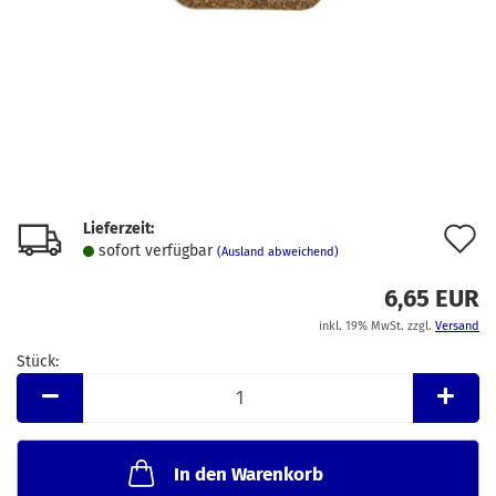
Lieferzeit:
A
sofort verfügbar
(Ausland abweichend)
d
6,65 EUR
M
inkl. 19% MwSt. zzgl.
Versand
Stück:
Stück
In den Warenkorb