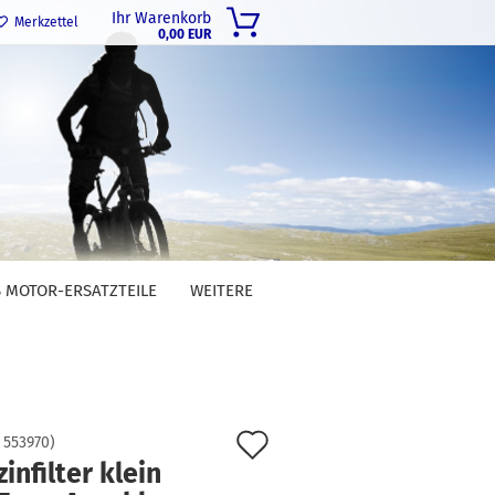
Ihr Warenkorb
Merkzettel
0,00 EUR
 MOTOR-ERSATZTEILE
WEITERE
Auf
:
553970
)
infilter klein
den