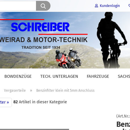
Suche...
Kundenlogin
E-Mail
Passwort
BOWDENZÜGE
TECH. UNTERLAGEN
FAHRZEUGE
SACHS
Konto erstellen
»
»
Vergaserteile
Benzinfilter klein mit 5mm Anschluss
Passwort vergessen?
82
Artikel in dieser Kategorie
ter »
(Art.Nr.
Benz