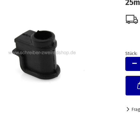
25m
Stück:
Stück
Fra