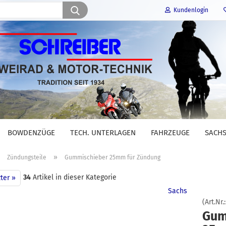
Suche...
Kundenlogin
E-Mail
Passwort
BOWDENZÜGE
TECH. UNTERLAGEN
FAHRZEUGE
SACHS
Konto erstellen
»
»
Zündungsteile
Gummischieber 25mm für Zündung
Passwort vergessen?
34
Artikel in dieser Kategorie
ter »
Sachs
(Art.Nr.
Gum