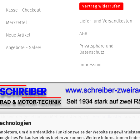
Vertrag widerrufen
Kasse | Checkout
Liefer- und Versandkosten
Merkzettel
AGB
Neue Artikel
Privatsphäre und
Angebote - Sale%
Datenschutz
Impressum
nklusive der gesetzlichen Mehrwertsteuer, zzgl.
Versandkosten
soweit n
Technologien
nbietern, um die ordentliche Funktionsweise der Website zu gewährleisten
ögliches Einkaufserlebnis bieten zu können. Weitere Informationen finden