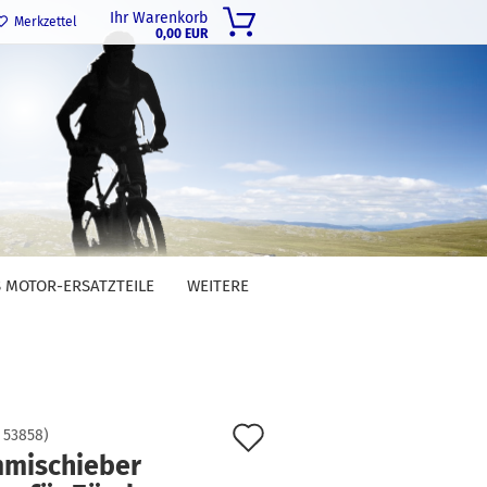
Ihr Warenkorb
Merkzettel
0,00 EUR
 MOTOR-ERSATZTEILE
WEITERE
Auf
:
53858
)
mischieber
den