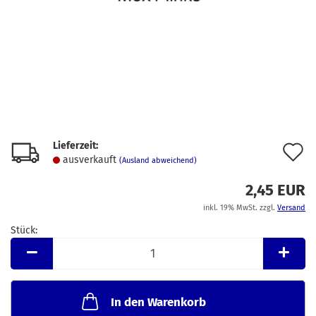
Lieferzeit:
A
ausverkauft
(Ausland abweichend)
d
2,45 EUR
M
inkl. 19% MwSt. zzgl.
Versand
Stück:
Stück
In den Warenkorb