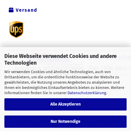
Versand
Diese Webseite verwendet Cookies und andere
Technologien
Wir verwenden Cookies und ähnliche Technologien, auch von
Drittanbietern, um die ordentliche Funktionsweise der Website zu
Alle Preise verstehen sich inklusive der gesetzlichen
gewährleisten, die Nutzung unseres Angebotes zu analysieren und
Ihnen ein bestmögliches Einkaufserlebnis bieten zu können. Weitere
Mehrwertsteuer, zzgl.
Versandkosten
soweit nicht anders
Informationen finden Sie in unserer
Datenschutzerklärung
.
gekennzeichnet.
Alle Akzeptieren
Onlineshop
by Gambio.de © 2026 Gambio Themes
Xycons.de
Nur Notwendige
Copyright © 2009-2024 [Schreiber Zweirad & Motor-Technik
Mannheim].