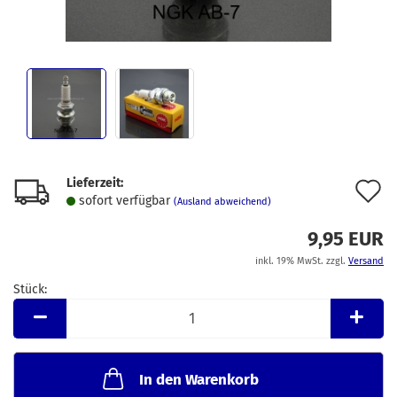
Lieferzeit:
A
sofort verfügbar
(Ausland abweichend)
d
9,95 EUR
M
inkl. 19% MwSt. zzgl.
Versand
Stück:
Stück
In den Warenkorb