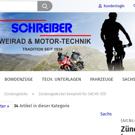
Suche...
Kundenlogin
E-Mail
Passwort
BOWDENZÜGE
TECH. UNTERLAGEN
FAHRZEUGE
SACHS
Konto erstellen
»
»
Zündungsteile
Zündungsdeckel komplett für SACHS 1251
Passwort vergessen?
34
Artikel in dieser Kategorie
ter »
Sachs
(Art.Nr.
Zün