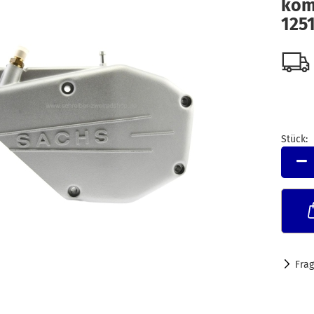
kom
125
Stück:
Stück
Fra