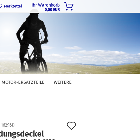
Ihr Warenkorb
Merkzettel
0,00 EUR
 MOTOR-ERSATZTEILE
WEITERE
Auf
:
162961
)
dungsdeckel
den