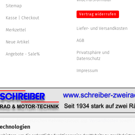
Sitemap
Vertrag widerrufen
Kasse | Checkout
Liefer- und Versandkosten
Merkzettel
AGB
Neue Artikel
Privatsphäre und
Angebote - Sale%
Datenschutz
Impressum
nklusive der gesetzlichen Mehrwertsteuer, zzgl.
Versandkosten
soweit n
Technologien