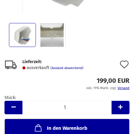
Lieferzeit:
A
ausverkauft
(Ausland abweichend)
d
199,00 EUR
M
inkl. 19% MwSt. zzgl.
Versand
Stück:
Stück
In den Warenkorb