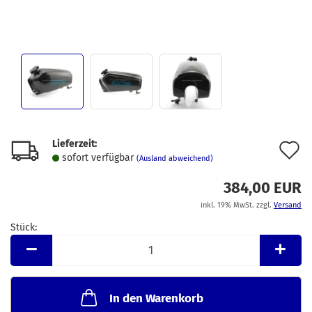
Lieferzeit:
A
sofort verfügbar
(Ausland abweichend)
d
384,00 EUR
M
inkl. 19% MwSt. zzgl.
Versand
Stück:
Stück
In den Warenkorb