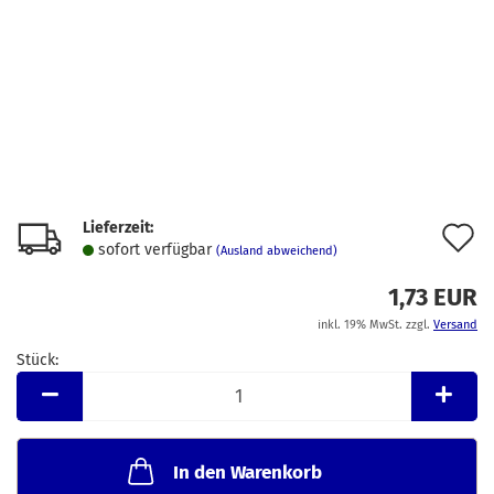
Lieferzeit:
A
sofort verfügbar
(Ausland abweichend)
d
1,73 EUR
M
inkl. 19% MwSt. zzgl.
Versand
Stück:
Stück
In den Warenkorb