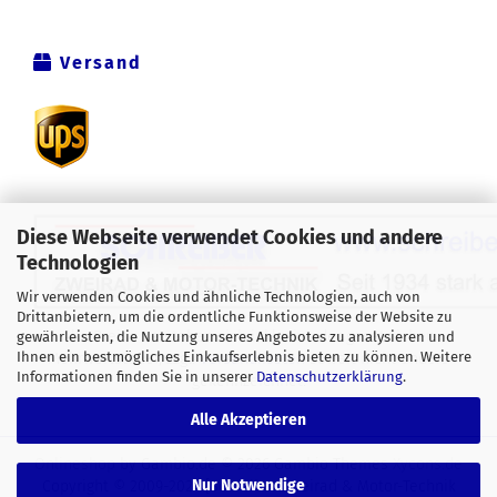
Versand
Diese Webseite verwendet Cookies und andere
Technologien
Wir verwenden Cookies und ähnliche Technologien, auch von
Drittanbietern, um die ordentliche Funktionsweise der Website zu
Alle Preise verstehen sich inklusive der gesetzlichen
gewährleisten, die Nutzung unseres Angebotes zu analysieren und
Ihnen ein bestmögliches Einkaufserlebnis bieten zu können. Weitere
Mehrwertsteuer, zzgl.
Versandkosten
soweit nicht anders
Informationen finden Sie in unserer
Datenschutzerklärung
.
gekennzeichnet.
Alle Akzeptieren
Onlineshop
by Gambio.de © 2026 Gambio Themes
Xycons.de
Nur Notwendige
Copyright © 2009-2024 [Schreiber Zweirad & Motor-Technik