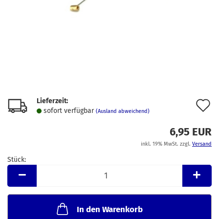
Lieferzeit:
A
sofort verfügbar
(Ausland abweichend)
d
6,95 EUR
M
inkl. 19% MwSt. zzgl.
Versand
Stück:
Stück
In den Warenkorb