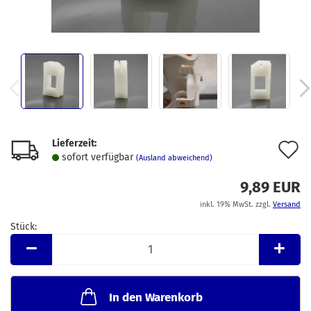
Lieferzeit:
A
sofort verfügbar
(Ausland abweichend)
d
9,89 EUR
M
inkl. 19% MwSt. zzgl.
Versand
Stück:
Stück
In den Warenkorb