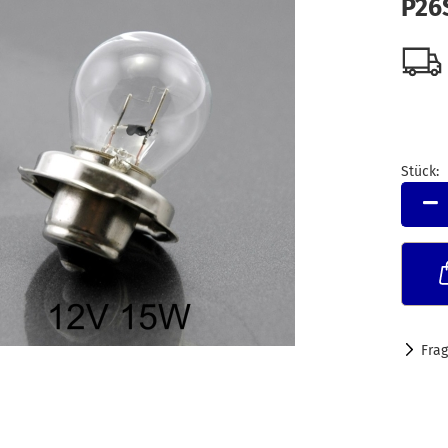
P26
Stück:
Stück
Fra