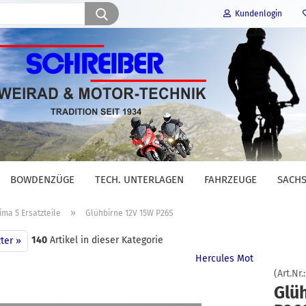
Suche...
Kundenlogin
E-Mail
Passwort
BOWDENZÜGE
TECH. UNTERLAGEN
FAHRZEUGE
SACHS
Konto erstellen
»
ima 5 Ersatzteile
Glühbirne 12V 15W P26S
Passwort vergessen?
140
Artikel in dieser Kategorie
ter »
Hercules Mot
(Art.Nr.
Glü