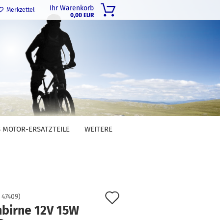
Ihr Warenkorb
Merkzettel
0,00 EUR
 MOTOR-ERSATZTEILE
WEITERE
Auf
:
47409
)
hbirne 12V 15W
den