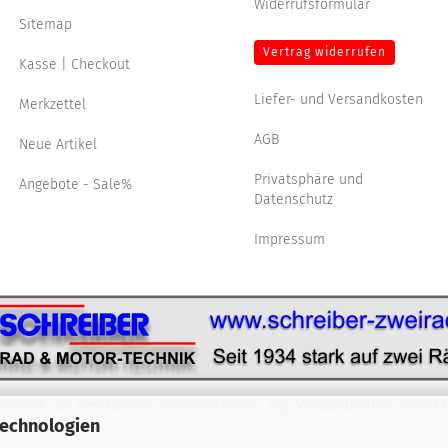
Widerrufsformular
Sitemap
Vertrag widerrufen
Kasse | Checkout
Liefer- und Versandkosten
Merkzettel
AGB
Neue Artikel
Privatsphäre und
Angebote - Sale%
Datenschutz
Impressum
nklusive der gesetzlichen Mehrwertsteuer, zzgl.
Versandkosten
soweit n
Technologien