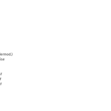
dermod.)
ise
SF
F
SF