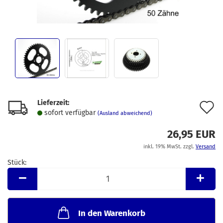
Lieferzeit:
A
sofort verfügbar
(Ausland abweichend)
d
26,95 EUR
M
inkl. 19% MwSt. zzgl.
Versand
Stück:
Stück
In den Warenkorb