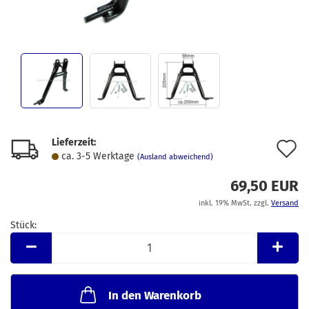
Lieferzeit:
A
ca. 3-5 Werktage
(Ausland abweichend)
d
69,50 EUR
M
inkl. 19% MwSt. zzgl.
Versand
Stück:
Stück
In den Warenkorb