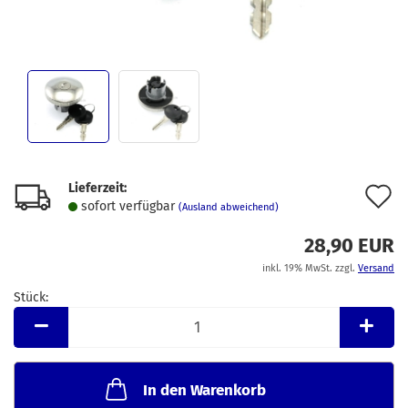
Lieferzeit:
A
sofort verfügbar
(Ausland abweichend)
d
28,90 EUR
M
inkl. 19% MwSt. zzgl.
Versand
Stück:
Stück
In den Warenkorb