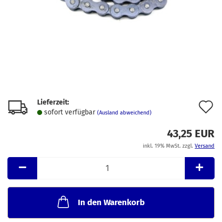
Lieferzeit:
A
sofort verfügbar
(Ausland abweichend)
d
43,25 EUR
M
inkl. 19% MwSt. zzgl.
Versand
In den Warenkorb