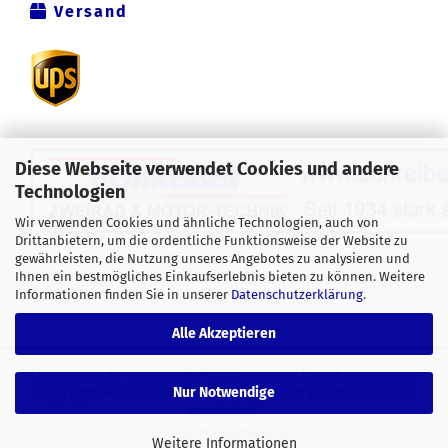
Versand
Diese Webseite verwendet Cookies und andere
Technologien
Wir verwenden Cookies und ähnliche Technologien, auch von
Drittanbietern, um die ordentliche Funktionsweise der Website zu
Alle Preise verstehen sich inklusive der gesetzlichen
gewährleisten, die Nutzung unseres Angebotes zu analysieren und
Ihnen ein bestmögliches Einkaufserlebnis bieten zu können. Weitere
Mehrwertsteuer, zzgl.
Versandkosten
soweit nicht anders
Informationen finden Sie in unserer
Datenschutzerklärung
.
gekennzeichnet.
Alle Akzeptieren
Onlineshop
by Gambio.de © 2026 Gambio Themes
Xycons.de
Nur Notwendige
Copyright © 2009-2024 [Schreiber Zweirad & Motor-Technik
Mannheim].
Alle Rechte vorbehalten.
Weitere Informationen