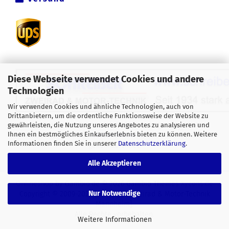
Diese Webseite verwendet Cookies und andere
Technologien
Wir verwenden Cookies und ähnliche Technologien, auch von
Drittanbietern, um die ordentliche Funktionsweise der Website zu
Alle Preise verstehen sich inklusive der gesetzlichen
gewährleisten, die Nutzung unseres Angebotes zu analysieren und
Ihnen ein bestmögliches Einkaufserlebnis bieten zu können. Weitere
Mehrwertsteuer, zzgl.
Versandkosten
soweit nicht anders
Informationen finden Sie in unserer
Datenschutzerklärung
.
gekennzeichnet.
Alle Akzeptieren
Onlineshop
by Gambio.de © 2026 Gambio Themes
Xycons.de
Nur Notwendige
Copyright © 2009-2024 [Schreiber Zweirad & Motor-Technik
Mannheim].
Alle Rechte vorbehalten.
Weitere Informationen