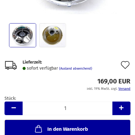
Lieferzeit:
A
sofort verfügbar
(Ausland abweichend)
d
169,00 EUR
M
inkl. 19% MwSt. zzgl.
Versand
Stück:
Stück
In den Warenkorb