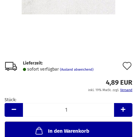
Lieferzeit:
A
sofort verfügbar
(Ausland abweichend)
d
4,89 EUR
M
inkl. 19% MwSt. zzgl.
Versand
Stück:
Stück
In den Warenkorb