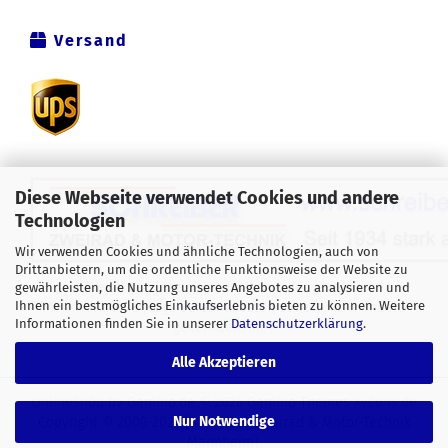
Versand
Diese Webseite verwendet Cookies und andere
Technologien
Wir verwenden Cookies und ähnliche Technologien, auch von
Drittanbietern, um die ordentliche Funktionsweise der Website zu
Alle Preise verstehen sich inklusive der gesetzlichen
gewährleisten, die Nutzung unseres Angebotes zu analysieren und
Ihnen ein bestmögliches Einkaufserlebnis bieten zu können. Weitere
Mehrwertsteuer, zzgl.
Versandkosten
soweit nicht anders
Informationen finden Sie in unserer
Datenschutzerklärung
.
gekennzeichnet.
Alle Akzeptieren
Onlineshop
by Gambio.de © 2026 Gambio Themes
Xycons.de
Nur Notwendige
Copyright © 2009-2024 [Schreiber Zweirad & Motor-Technik
Mannheim].