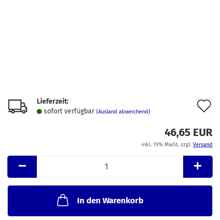
Lieferzeit:
A
sofort verfügbar
(Ausland abweichend)
d
46,65 EUR
M
inkl. 19% MwSt. zzgl.
Versand
In den Warenkorb