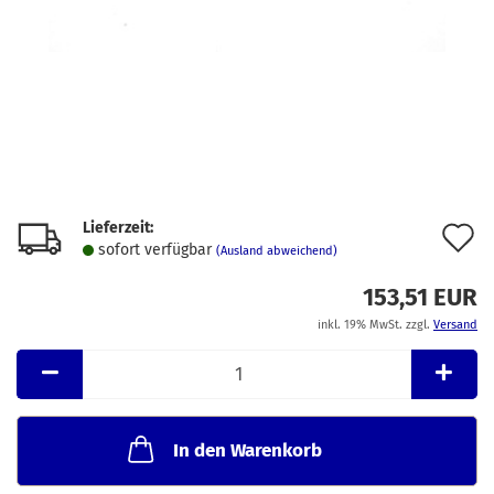
Lieferzeit:
A
sofort verfügbar
(Ausland abweichend)
d
153,51 EUR
M
inkl. 19% MwSt. zzgl.
Versand
In den Warenkorb