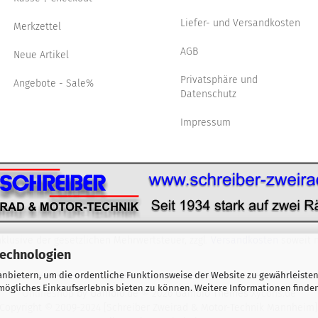
Liefer- und Versandkosten
Merkzettel
AGB
Neue Artikel
Privatsphäre und
Angebote - Sale%
Datenschutz
Impressum
nklusive der gesetzlichen Mehrwertsteuer, zzgl.
Versandkosten
soweit n
Technologien
nbietern, um die ordentliche Funktionsweise der Website zu gewährleisten
ögliches Einkaufserlebnis bieten zu können. Weitere Informationen finden
Onlineshop
by Gambio.de © 2026 Gambio Themes
Xycons.de
Copyright © 2009-2024 [Schreiber Zweirad & Motor-Technik Mannheim]