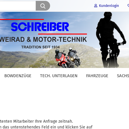
Suche...
Kundenlogin
E-Mail
Passwort
BOWDENZÜGE
TECH. UNTERLAGEN
FAHRZEUGE
SACHS
Konto erstellen
Passwort vergessen?
nten Mitarbeiter Ihre Anfrage zeitnah.
in das untenstehendes Feld ein und klicken Sie auf