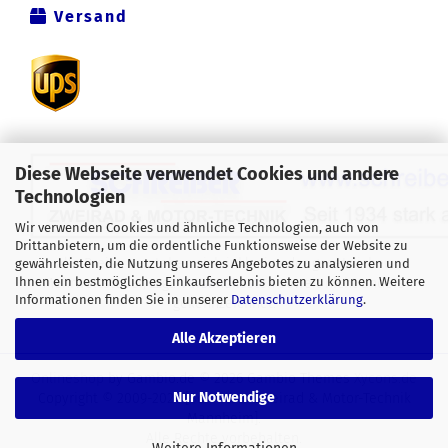
Versand
Diese Webseite verwendet Cookies und andere
Technologien
Wir verwenden Cookies und ähnliche Technologien, auch von
Drittanbietern, um die ordentliche Funktionsweise der Website zu
Alle Preise verstehen sich inklusive der gesetzlichen
gewährleisten, die Nutzung unseres Angebotes zu analysieren und
Ihnen ein bestmögliches Einkaufserlebnis bieten zu können. Weitere
Mehrwertsteuer, zzgl.
Versandkosten
soweit nicht anders
Informationen finden Sie in unserer
Datenschutzerklärung
.
gekennzeichnet.
Alle Akzeptieren
Onlineshop
by Gambio.de © 2026 Gambio Themes
Xycons.de
Nur Notwendige
Copyright © 2009-2024 [Schreiber Zweirad & Motor-Technik
Mannheim].
Alle Rechte vorbehalten.