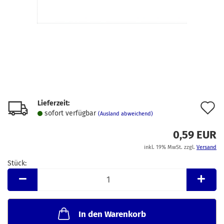
Lieferzeit:
A
sofort verfügbar
(Ausland abweichend)
d
0,59 EUR
M
inkl. 19% MwSt. zzgl.
Versand
Stück:
Stück
In den Warenkorb