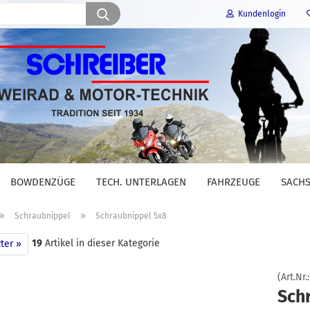
Suche...
Kundenlogin
E-Mail
Passwort
BOWDENZÜGE
TECH. UNTERLAGEN
FAHRZEUGE
SACHS
Konto erstellen
»
»
Schraubnippel
Schraubnippel 5x8
Passwort vergessen?
19
Artikel in dieser Kategorie
ter »
(Art.Nr.
Sch