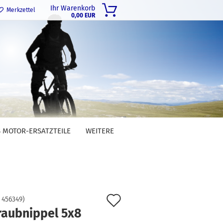
Ihr Warenkorb
Merkzettel
0,00 EUR
 MOTOR-ERSATZTEILE
WEITERE
Auf
:
456349
)
raubnippel 5x8
den