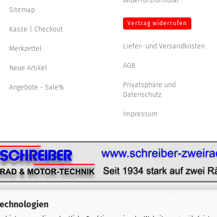
Widerrufsformular
Sitemap
Vertrag widerrufen
Kasse | Checkout
Liefer- und Versandkosten
Merkzettel
AGB
Neue Artikel
Privatsphäre und
Angebote - Sale%
Datenschutz
Impressum
nklusive der gesetzlichen Mehrwertsteuer, zzgl.
Versandkosten
soweit n
Technologien