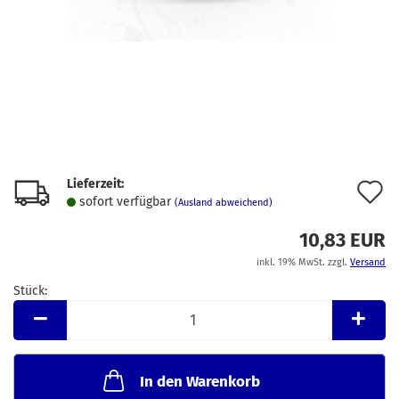
Lieferzeit:
A
sofort verfügbar
(Ausland abweichend)
d
10,83 EUR
M
inkl. 19% MwSt. zzgl.
Versand
Stück:
Stück
In den Warenkorb