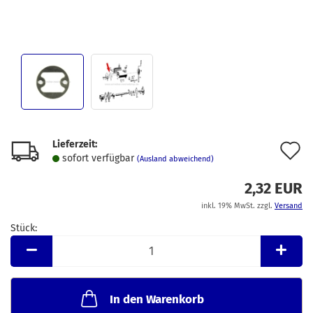
Lieferzeit:
A
sofort verfügbar
(Ausland abweichend)
d
2,32 EUR
M
inkl. 19% MwSt. zzgl.
Versand
Stück:
Stück
In den Warenkorb