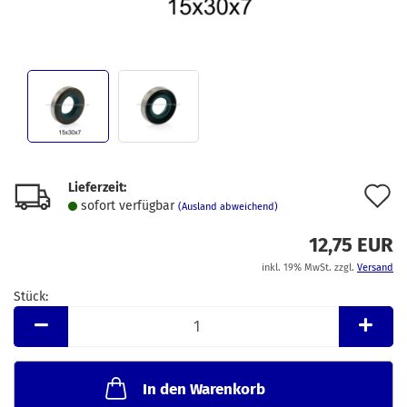
Lieferzeit:
A
sofort verfügbar
(Ausland abweichend)
d
12,75 EUR
M
inkl. 19% MwSt. zzgl.
Versand
Stück:
Stück
In den Warenkorb