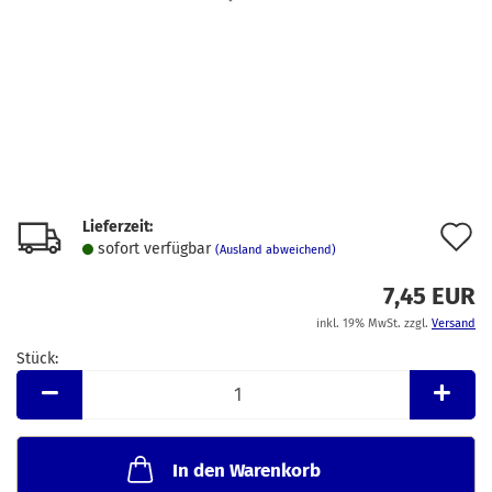
Lieferzeit:
A
sofort verfügbar
(Ausland abweichend)
d
7,45 EUR
M
inkl. 19% MwSt. zzgl.
Versand
Stück:
Stück
In den Warenkorb