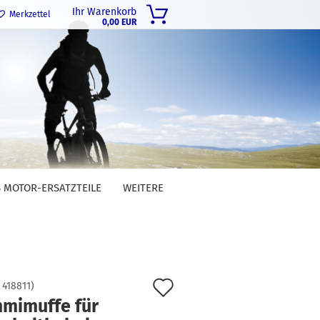
Ihr Warenkorb
Merkzettel
0,00 EUR
 MOTOR-ERSATZTEILE
WEITERE
Auf
:
418811
)
mimuffe für
den