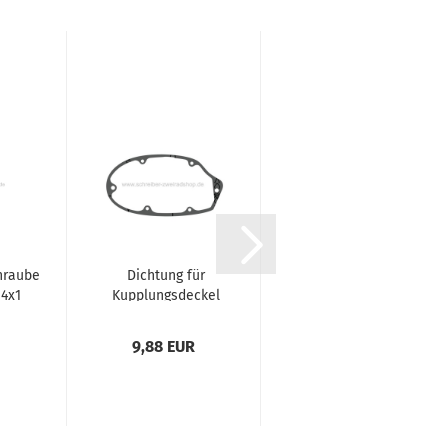
hraube
Dichtung für
Luftfilter
14x1
Kupplungsdeckel
Hercules K50
50/S
9,88 EUR
19,85 EUR