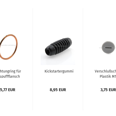
htungring für
Kickstartergummi
Verschlußsc
spuffflansch
Plastik M
1251/6
5,77 EUR
8,95 EUR
3,75 EUR