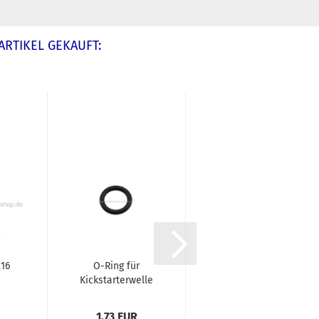
ARTIKEL GEKAUFT:
16
O-Ring für
Glühbirne 6V
Kickstarterwelle
0,6W BA7S
50/S...
1,73 EUR
1,85 EUR