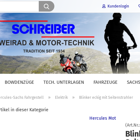
Suche...
Kundenlogin
E-Mail
Passwort
BOWDENZÜGE
TECH. UNTERLAGEN
FAHRZEUGE
SACHS
Konto erstellen
»
»
rcules-Sachs Fahrgestell
Elektrik
Blinker eckig mit Seitenstrahler
Passwort vergessen?
tikel in dieser Kategorie
Hercules Mot
(Art.Nr.
Blin