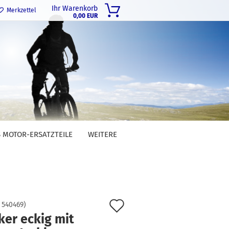
Ihr Warenkorb
Merkzettel
0,00 EUR
 MOTOR-ERSATZTEILE
WEITERE
Auf
:
540469
)
ker eckig mit
den