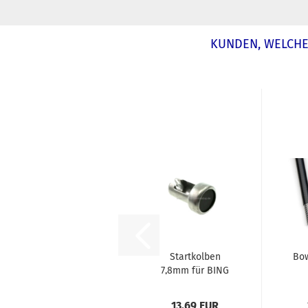
KUNDEN, WELCHE 
Startkolben
Bo
7,8mm für BING
Vergaser
13,69 EUR