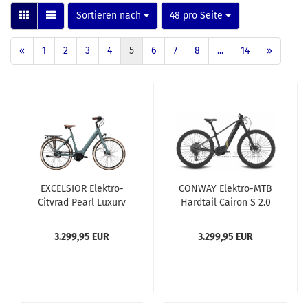
Sortieren nach
pro Seite
Sortieren nach
48 pro Seite
«
1
2
3
4
5
6
7
8
...
14
»
EXCELSIOR Elektro-
CONWAY Elektro-MTB
Cityrad Pearl Luxury
Hardtail Cairon S 2.0
50cm
625 49cm grau metallic
3.299,95 EUR
3.299,95 EUR